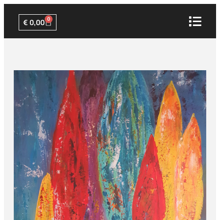
0
€
0,00