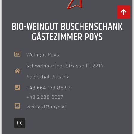
BIO-WEINGUT BUSCHENSCHANK
GÄSTEZIMMER POYS
Weingut Poys
Schweinbarther Strasse 11, 2214
Auersthal, Austria
+43 664 173 86 92
+43 2288 6067
weingut@poys.at